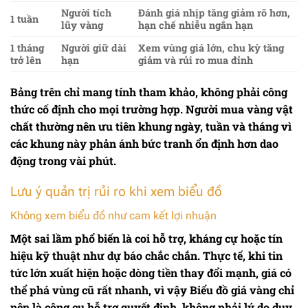
Người tích
Đánh giá nhịp tăng giảm rõ hơn,
1 tuần
lũy vàng
hạn chế nhiễu ngắn hạn
1 tháng
Người giữ dài
Xem vùng giá lớn, chu kỳ tăng
trở lên
hạn
giảm và rủi ro mua đỉnh
Bảng trên chỉ mang tính tham khảo, không phải công
thức cố định cho mọi trường hợp. Người mua vàng vật
chất thường nên ưu tiên khung ngày, tuần và tháng vì
các khung này phản ánh bức tranh ổn định hơn dao
động trong vài phút.
Lưu ý quản trị rủi ro khi xem biểu đồ
Không xem biểu đồ như cam kết lợi nhuận
Một sai lầm phổ biến là coi hỗ trợ, kháng cự hoặc tín
hiệu kỹ thuật như dự báo chắc chắn. Thực tế, khi tin
tức lớn xuất hiện hoặc dòng tiền thay đổi mạnh, giá có
thể phá vùng cũ rất nhanh, vì vậy
Biểu đồ giá vàng
chỉ
nên là công cụ hỗ trợ quyết định, không phải lý do duy