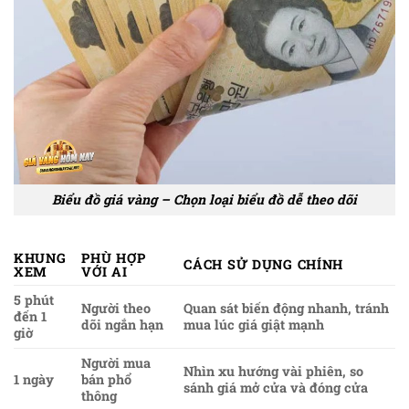
Biểu đồ giá vàng – Chọn loại biểu đồ dễ theo dõi
KHUNG
PHÙ HỢP
CÁCH SỬ DỤNG CHÍNH
XEM
VỚI AI
5 phút
Người theo
Quan sát biến động nhanh, tránh
đến 1
dõi ngắn hạn
mua lúc giá giật mạnh
giờ
Người mua
Nhìn xu hướng vài phiên, so
1 ngày
bán phổ
sánh giá mở cửa và đóng cửa
thông