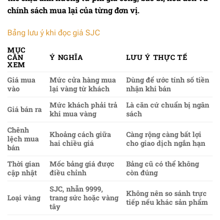
chính sách mua lại của từng đơn vị.
Bảng lưu ý khi đọc giá SJC
MỤC
CẦN
Ý NGHĨA
LƯU Ý THỰC TẾ
XEM
Giá mua
Mức cửa hàng mua
Dùng để ước tính số tiền
vào
lại vàng từ khách
nhận khi bán
Mức khách phải trả
Là căn cứ chuẩn bị ngân
Giá bán ra
khi mua vàng
sách
Chênh
Khoảng cách giữa
Càng rộng càng bất lợi
lệch mua
hai chiều giá
cho giao dịch ngắn hạn
bán
Thời gian
Mốc bảng giá được
Bảng cũ có thể không
cập nhật
điều chỉnh
còn đúng
SJC, nhẫn 9999,
Không nên so sánh trực
Loại vàng
trang sức hoặc vàng
tiếp nếu khác sản phẩm
tây